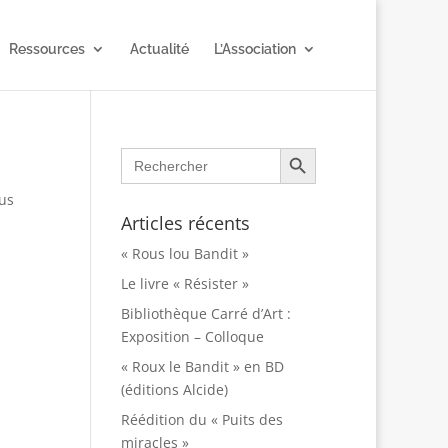
Ressources
Actualité
L’Association
Search Button
Search
for:
sus
Articles récents
« Rous lou Bandit »
Le livre « Résister »
Bibliothèque Carré d’Art :
Exposition – Colloque
« Roux le Bandit » en BD
(éditions Alcide)
Réédition du « Puits des
miracles »